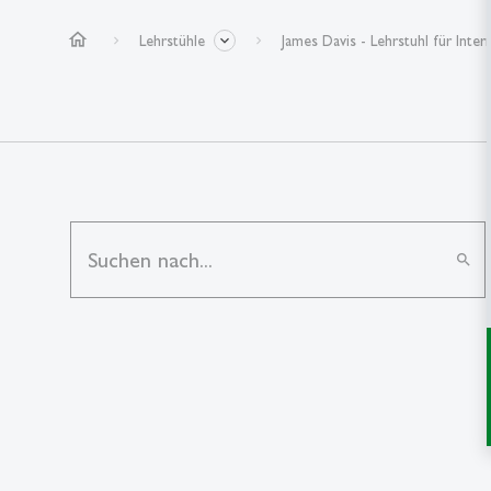
home
Lehrstühle
James Davis - Lehrstuhl für Inte
search