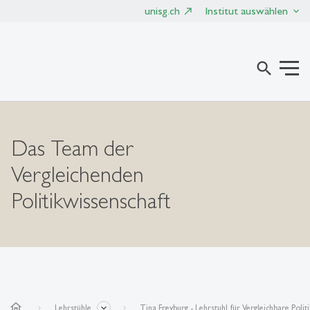
unisg.ch
Institut auswählen
search
Das Team der
Vergleichenden
Politikwissenschaft
home
Lehrstühle
Tina Freyburg - Lehrstuhl für Vergleichbare Polit