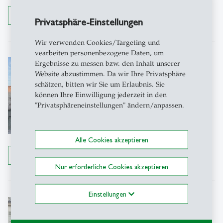
Email schreiben
Details anzeigen
Privatsphäre-Einstellungen
Wir verwenden Cookies/Targeting und
vearbeiten personenbezogene Daten, um
Leslie Fischer
Ergebnisse zu messen bzw. den Inhalt unserer
Website abzustimmen. Da wir Ihre Privatsphäre
M.A.
schätzen, bitten wir Sie um Erlaubnis. Sie
Doktorandin
können Ihre Einwilligung jederzeit in den
"Privatsphäreneinstellungen" ändern/anpassen.
SEPS-HSG | IPW-HSG
Müller-Friedbergstrasse 8
Alle Cookies akzeptieren
9000 St. Gallen
Details anzeigen
Email schreiben
Nur erforderliche Cookies akzeptieren
Einstellungen
Alexander Geisler
Ph.D.