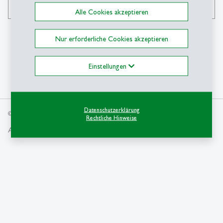
search
Alle Cookies akzeptieren
Nur erforderliche Cookies akzeptieren
Einstellungen
Datenschutzerklärung
© Copyright 2026 Universität St.Gallen, Schweiz
Rechtliche Hinweise
AGB und Datenschutz
Privatsphäreneinstellung